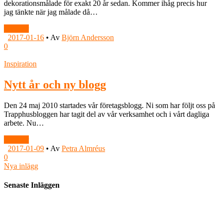
dekorationsmålade för exakt 20 år sedan. Kommer ihåg precis hur
jag tänkte när jag målade då…
Läs mer
2017-01-16
•
Av
Björn Andersson
0
Inspiration
Nytt år och ny blogg
Den 24 maj 2010 startades vår företagsblogg. Ni som har följt oss på
Trapphusbloggen har tagit del av vår verksamhet och i vårt dagliga
arbete. Nu…
Läs mer
2017-01-09
•
Av
Petra Almréus
0
Nya inlägg
Senaste Inläggen