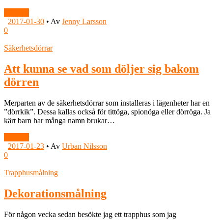
Läs mer
2017-01-30
•
Av
Jenny Larsson
0
Säkerhetsdörrar
Att kunna se vad som döljer sig bakom
dörren
Merparten av de säkerhetsdörrar som installeras i lägenheter har en
”dörrkik”. Dessa kallas också för tittöga, spionöga eller dörröga. Ja
kärt barn har många namn brukar…
Läs mer
2017-01-23
•
Av
Urban Nilsson
0
Trapphusmålning
Dekorationsmålning
För någon vecka sedan besökte jag ett trapphus som jag