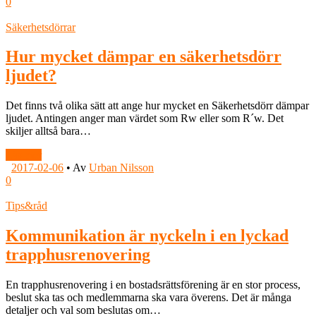
0
Säkerhetsdörrar
Hur mycket dämpar en säkerhetsdörr
ljudet?
Det finns två olika sätt att ange hur mycket en Säkerhetsdörr dämpar
ljudet. Antingen anger man värdet som Rw eller som R´w. Det
skiljer alltså bara…
Läs mer
2017-02-06
•
Av
Urban Nilsson
0
Tips&råd
Kommunikation är nyckeln i en lyckad
trapphusrenovering
En trapphusrenovering i en bostadsrättsförening är en stor process,
beslut ska tas och medlemmarna ska vara överens. Det är många
detaljer och val som beslutas om…