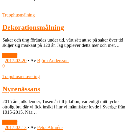
Trapphusmålning
Dekorationsmålning
Saker och ting förändas under tid, vårt sätt att se på saker över tid
skiljer sig markant på 120 år. Jag upplever detta mer och mer…
Läs mer
2017-02-20
•
Av
Björn Andersson
0
Trapphusrenovering
Nyrenässans
2015 års julkalender, Tusen år till julafton, var enligt mitt tycke
otrolig bra där vi fick insikt i hur vi människor levde i Sverige från
1015-2015. När…
Läs mer
2017-02-13
•
Av
Petra Almréus