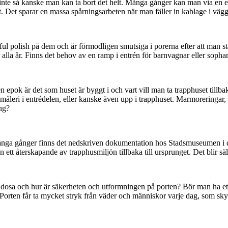
te så kanske man kan ta bort det helt. Många gånger kan man via en en
let. Det sparar en massa spårningsarbeten när man fäller in kablage i väg
ul polish på dem och är förmodligen smutsiga i porerna efter att man stä
er alla år. Finns det behov av en ramp i entrén för barnvagnar eller soph
en epok är det som huset är byggt i och vart vill man ta trapphuset till
 måleri i entrédelen, eller kanske även upp i trapphuset. Marmoreringar,
ng?
öt. Många gånger finns det nedskriven dokumentation hos Stadsmuseumen i
ett återskapande av trapphusmiljön tillbaka till ursprunget. Det blir säl
ddosa och hur är säkerheten och utformningen på porten? Bör man ha e
te? Porten får ta mycket stryk från väder och människor varje dag, som s