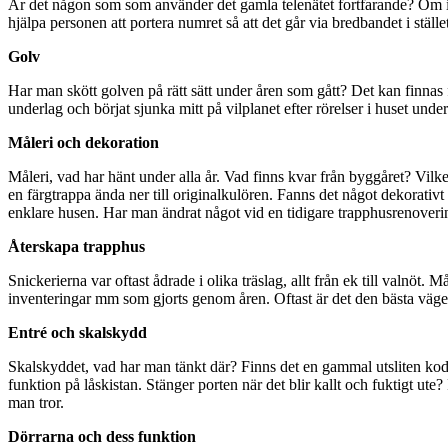
Är det någon som som använder det gamla telenätet fortfarande? Om in
hjälpa personen att portera numret så att det går via bredbandet i stäl
Golv
Har man skött golven på rätt sätt under åren som gått? Det kan finnas f
underlag och börjat sjunka mitt på vilplanet efter rörelser i huset und
Måleri och dekoration
Måleri, vad har hänt under alla år. Vad finns kvar från byggåret? Vilk
en färgtrappa ända ner till originalkulören. Fanns det något dekorativt
enklare husen. Har man ändrat något vid en tidigare trapphusrenoveri
Återskapa trapphus
Snickerierna var oftast ådrade i olika träslag, allt från ek till valn
inventeringar mm som gjorts genom åren. Oftast är det den bästa vägen 
Entré och skalskydd
Skalskyddet, vad har man tänkt där? Finns det en gammal utsliten ko
funktion på låskistan. Stänger porten när det blir kallt och fuktigt u
man tror.
Dörrarna och dess funktion