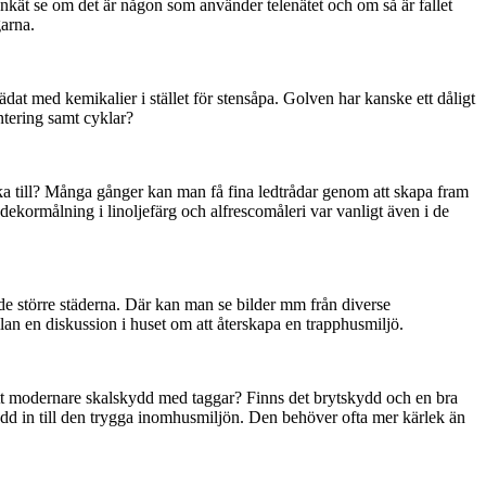
kät se om det är någon som använder telenätet och om så är fallet
garna.
dat med kemikalier i stället för stensåpa. Golven har kanske ett dåligt
antering samt cyklar?
baka till? Många gånger kan man få fina ledtrådar genom att skapa fram
 dekormålning i linoljefärg och alfrescomåleri var vanligt även i de
 de större städerna. Där kan man se bilder mm från diverse
lan en diskussion i huset om att återskapa en trapphusmiljö.
tt modernare skalskydd med taggar? Finns det brytskydd och en bra
kydd in till den trygga inomhusmiljön. Den behöver ofta mer kärlek än